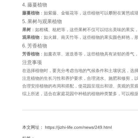
4. 藤蔓植物
藤蔓植物
：如紫藤、金银花等，这些植物可以攀附在篱笆或
5. 果树与观果植物
果树
：如柑橘、枇杷等，这些果树不仅可以结出美味的果实
观果植物
：如火棘、南天竹等，这些植物的果实颜色鲜艳，
6. 芳香植物
芳香植物
：如薰衣草、迷迭香等，这些植物具有浓郁的香气
注意事项
在选择植物时，要充分考虑当地的气候条件和土壤状况，选
注意植物的生长习性和养护要求，合理浇水、施肥和修剪，
合理安排植物的布局和搭配，使花园呈现出和谐、美观的景
综上所述，适合在家庭花园中种植的植物种类繁多，可以根
本文网址： https://jizhi-life.com/news/249.html